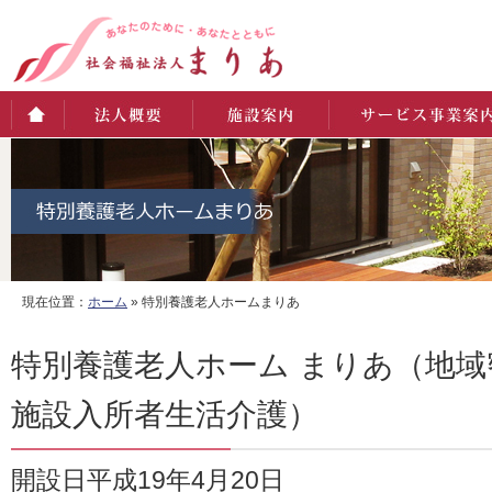
ホーム
法人概要
施設案内
サービス事業案内
現在位置：
ホーム
» 特別養護老人ホームまりあ
特別養護老人ホーム まりあ（地
施設入所者生活介護）
開設日平成19年4月20日