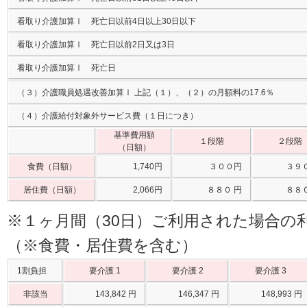
看取り介護加算Ⅰ 死亡日以前4日以上30日以下
看取り介護加算Ⅰ 死亡日以前2日又は3日
看取り介護加算Ⅰ 死亡日
（３）介護職員処遇改善加算Ⅰ 上記（１）、（２）の月額料の17.6％
（４）介護給付対象外サービス費（１日につき）
基準費用額
１段階
２段階
（日額）
食費（日額）
1,740円
３００円
３９
居住費（日額）
2,066円
８８０ 円
８８
※１ヶ月間（30日）ご利用された場合の
（※食費・居住費を含む）
1割負担
要介護 1
要介護 2
要介護 3
非該当
143,842 円
146,347 円
148,993 円