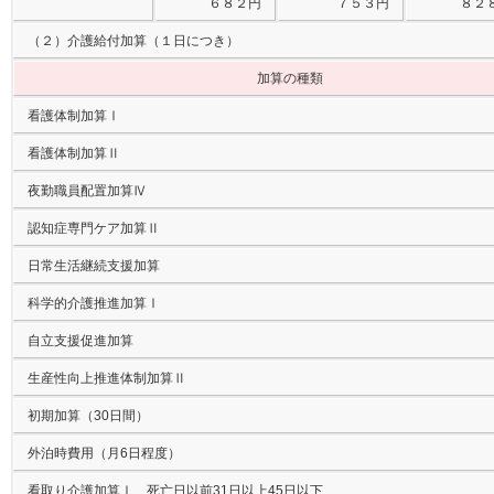
６８２円
７５３円
８２
（２）介護給付加算（１日につき）
加算の種類
看護体制加算Ⅰ
看護体制加算Ⅱ
夜勤職員配置加算Ⅳ
認知症専門ケア加算Ⅱ
日常生活継続支援加算
科学的介護推進加算Ⅰ
自立支援促進加算
生産性向上推進体制加算Ⅱ
初期加算（30日間）
外泊時費用（月6日程度）
看取り介護加算Ⅰ 死亡日以前31日以上45日以下