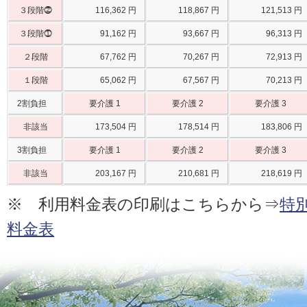
３段階⓶
116,362 円
118,867 円
121,513 円
３段階⓵
91,162 円
93,667 円
96,313 円
２段階
67,762 円
70,267 円
72,913 円
１段階
65,062 円
67,567 円
70,213 円
2割負担
要介護 1
要介護 2
要介護 3
非該当
173,504 円
178,514 円
183,806 円
3割負担
要介護 1
要介護 2
要介護 3
非該当
203,167 円
210,681 円
218,619 円
※ 利用料金表の印刷はこちらから⇒
特
料金表